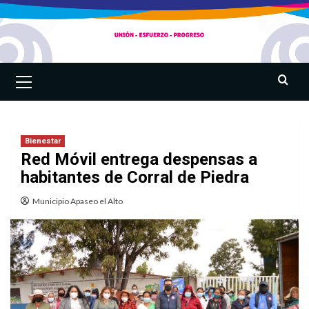
Saltar
al
contenido
Menú
primario
Bienestar
Red Móvil entrega despensas a
habitantes de Corral de Piedra
Municipio Apaseo el Alto