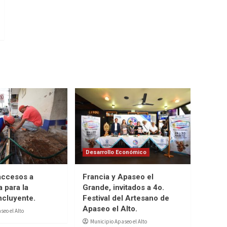
Desarrollo Económico
accesos a
Francia y Apaseo el
 para la
Grande, invitados a 4o.
ncluyente.
Festival del Artesano de
Apaseo el Alto.
seo el Alto
Municipio Apaseo el Alto