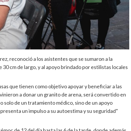
ez, reconoció a los asistentes que se sumaron a la
30 cm de largo, y al apoyo brindado por estilistas locales
as que tienen como objetivo apoyar y beneficiar a las
inieron a donar un granito de arena, será convertido en
no solo de un tratamiento médico, sino de un apoyo
epresenta un impulso a su autoestima y su seguridad”
témoc de 12 del día hasta las 6 de la tarde, donde además