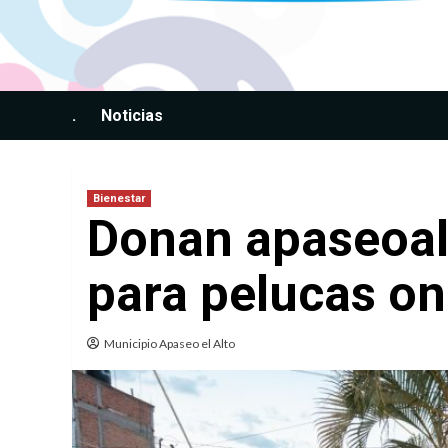
Saltar
al
contenido
.
Noticias
Bienestar
Donan apaseoal
para pelucas on
Municipio Apaseo el Alto