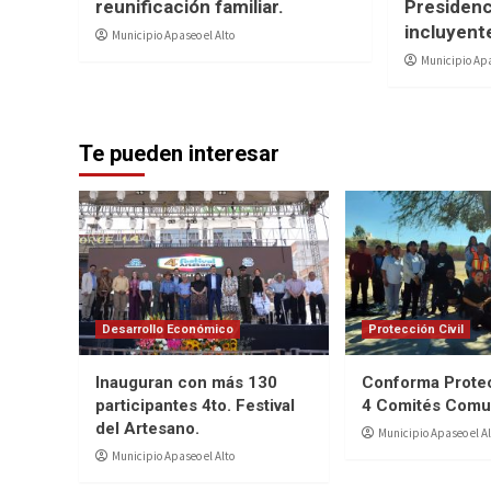
reunificación familiar.
Presidenc
incluyent
Municipio Apaseo el Alto
Municipio Apa
Te pueden interesar
Desarrollo Económico
Protección Civil
Inauguran con más 130
Conforma Protec
participantes 4to. Festival
4 Comités Comun
del Artesano.
Municipio Apaseo el Al
Municipio Apaseo el Alto