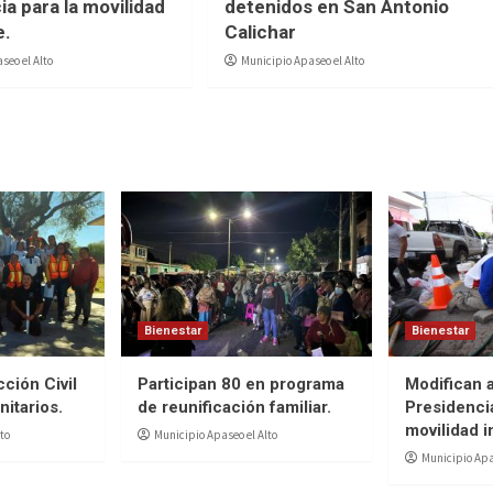
ia para la movilidad
detenidos en San Antonio
e.
Calichar
seo el Alto
Municipio Apaseo el Alto
Bienestar
Bienestar
ción Civil
Participan 80 en programa
Modifican 
itarios.
de reunificación familiar.
Presidencia
movilidad i
to
Municipio Apaseo el Alto
Municipio Apa