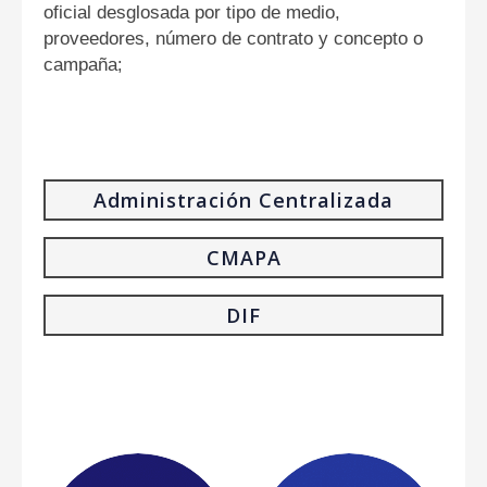
oficial
desglosada por tipo de medio,
proveedores, número de contrato y concepto o
campaña
;
Administración Centralizada
CMAPA
2025
2024
2023
2022
2021
DIF
2020
2019
2018
2023
2022
2021
2020
2019
2018
2024
2023
2022
2021
2020
Periodo
Documento
Ver
Descargar
resp
2019
Ár
Periodo
Documento
Ver
Descargar
Programa
respo
Anual de