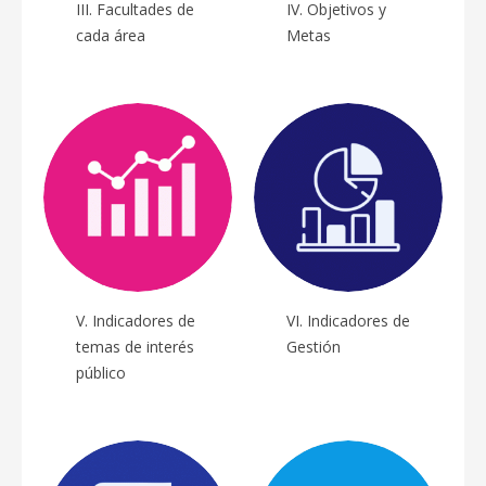
III. Facultades de
IV. Objetivos y
Contratación
cada área
Metas
3er.
de servicios
Trimestre
de publicidad
julio-
oficial
septiembre
LTAIPG26F1_XXIIIB
Contratación
4to.
de servicios
Trimestre
de publicidad
octubre-
oficial
diciembre
LTAIPG26F1_XXIIIB
V. Indicadores de
VI. Indicadores de
temas de interés
Gestión
público