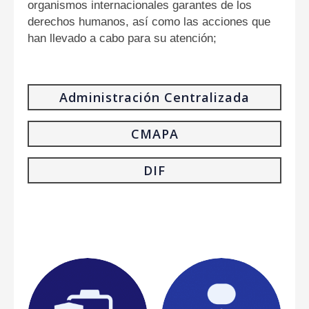
organismos internacionales garantes de los
derechos humanos, así como las
acciones que
han llevado a cabo para su atención;
Administración Centralizada
CMAPA
2025
2024
2023
2022
2021
DIF
2020
2019
2018
2023
2022
2021
2024
2023
2022
2021
Periodo
Documento
Ver
Descargar
Periodo
Documento
Ver
Descargar
r
r
Recomendaciones
Periodo
Documento
Ver
Descargar
Recomendaciones
r
de organismos
de organismos
garantes de
garantes de
Recomendaciones
derechos