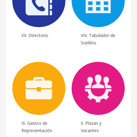
Recomendaciones
de organismos
garantes de
derechos
VII. Directorio
VIII. Tabulador de
humanos
Sueldos
4to.
LTAIPG26F1_XXXVA
Trimestre
octubre-
Casos especiales
diciembre
de organismos
garantes de
derechos
humanos
LTAIPG26F2_XXXVB
IX. Gastos de
X. Plazas y
Representación
Vacantes